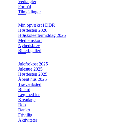
Vedtægter
Formål
Tilmeldinger
Min opvækst i DDR
Høstfesten 2026
Højskoleeftermiddag 2026
Medlemskort
Nyhedsbrev
Billed-galleri
Julefrokost 2025
Julestue 2025
Høstfesten 2025
Åbent hus 2025
Træværksted
Billard
Leg med ler
Kreadage
Bob
Banko
Frivillig
Aktiviteter