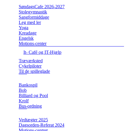
SøndagsCafe 2026-2027
Stolegymnastik
Sangformiddage
Leg med ler
Yoga
Kreadage
Engelsk
Motions-center
It- Café og IT-Hjælp
Træværksted
Cykelpiloter
Til de spilleglade
Bankospil
Bob
Billiard og Pool
Krolf
Bus-ordning
Vedtægter 2025
Dagsorden-Referat 2024
Motions-centret