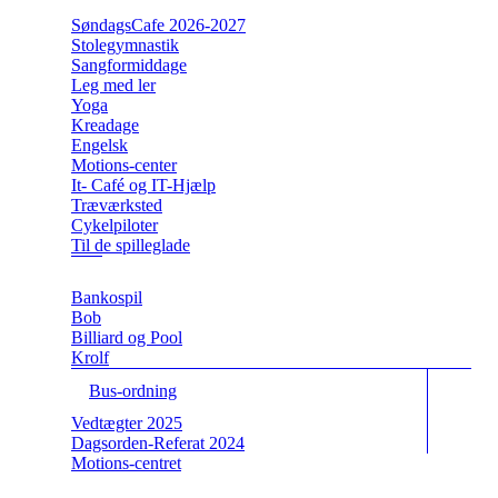
SøndagsCafe 2026-2027
Stolegymnastik
Sangformiddage
Leg med ler
Yoga
Kreadage
Engelsk
Motions-center
It- Café og IT-Hjælp
Træværksted
Cykelpiloter
Til de spilleglade
Bankospil
Bob
Billiard og Pool
Krolf
Bus-ordning
Vedtægter 2025
Dagsorden-Referat 2024
Motions-centret