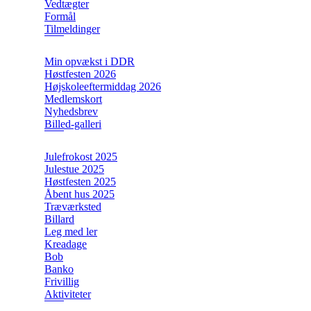
Vedtægter
Formål
Tilmeldinger
Min opvækst i DDR
Høstfesten 2026
Højskoleeftermiddag 2026
Medlemskort
Nyhedsbrev
Billed-galleri
Julefrokost 2025
Julestue 2025
Høstfesten 2025
Åbent hus 2025
Træværksted
Billard
Leg med ler
Kreadage
Bob
Banko
Frivillig
Aktiviteter