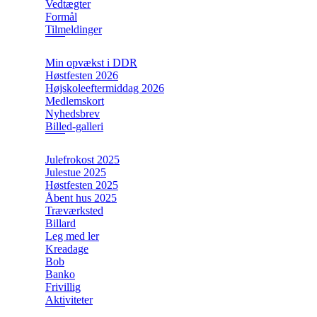
Vedtægter
Formål
Tilmeldinger
Min opvækst i DDR
Høstfesten 2026
Højskoleeftermiddag 2026
Medlemskort
Nyhedsbrev
Billed-galleri
Julefrokost 2025
Julestue 2025
Høstfesten 2025
Åbent hus 2025
Træværksted
Billard
Leg med ler
Kreadage
Bob
Banko
Frivillig
Aktiviteter