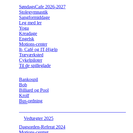
SøndagsCafe 2026-2027
Stolegymnastik
Sangformiddage
Leg med ler
Yoga
Kreadage
Engelsk
Motions-center
It- Café og IT-Hjælp
Træværksted
Cykelpiloter
Til de spilleglade
Bankospil
Bob
Billiard og Pool
Krolf
Bus-ordning
Vedtægter 2025
Dagsorden-Referat 2024
Motions-centret