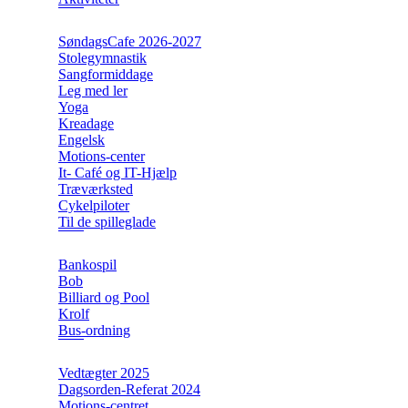
SøndagsCafe 2026-2027
Stolegymnastik
Sangformiddage
Leg med ler
Yoga
Kreadage
Engelsk
Motions-center
It- Café og IT-Hjælp
Træværksted
Cykelpiloter
Til de spilleglade
Bankospil
Bob
Billiard og Pool
Krolf
Bus-ordning
Vedtægter 2025
Dagsorden-Referat 2024
Motions-centret