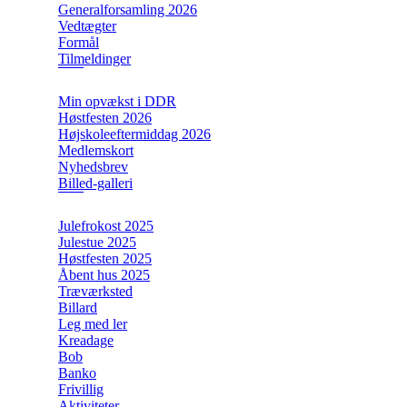
Generalforsamling 2026
Vedtægter
Formål
Tilmeldinger
Min opvækst i DDR
Høstfesten 2026
Højskoleeftermiddag 2026
Medlemskort
Nyhedsbrev
Billed-galleri
Julefrokost 2025
Julestue 2025
Høstfesten 2025
Åbent hus 2025
Træværksted
Billard
Leg med ler
Kreadage
Bob
Banko
Frivillig
Aktiviteter